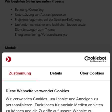
Wir begleiten Sie im gesamten Prozess:
Beratung/Consulting
Unterstützung von Auswahlprozessen
Projektmanagement bei der Software-Einführung
Laufender technischer und fachlicher Support sowie
Dienstleistungen zum Thema
Energiemonitoring/Verbrauchsanalyse
Module:
Wartung, Prüfung und Instandhaltung
Maßnahmen- und Meldungsmanagement
Energiemanagement (Kaufmännische Sicht)
Liegenschaftskatastermanagement
Zustimmung
Details
Über Cookies
Ihre Vorteile:
Diese Webseite verwendet Cookies
Erfahrene Projektleitung
Langjähriges kommunales Prozess-Knowhow
Wir verwenden Cookies, um Inhalte und Anzeigen zu
Fachliche UND technische Betreuung für alle Produkte
personalisieren, Funktionen für soziale Medien anbieten
Sicherer Produktivstart
zu können und die Zugriffe auf unsere Website zu