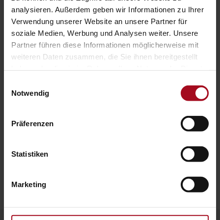
Altdatenübernahme
analysieren. Außerdem geben wir Informationen zu Ihrer
Verwendung unserer Website an unsere Partner für
soziale Medien, Werbung und Analysen weiter. Unsere
Partner führen diese Informationen möglicherweise mit
weiteren Daten zusammen, die Sie ihnen bereitgestellt
haben oder die sie im Rahmen Ihrer Nutzung der Dienste
gesammelt haben. Sie geben Einwilligung zu unseren
Einwilligungsauswahl
Cookies, wenn Sie unsere Webseite weiterhin nutzen.
Notwendig
KONTAKTIEREN SIE UNS NOCH HEUTE FÜR EINE
Präferenzen
INDIVIDUELLE BERATUNG!
E-Mail:
vertrieb@regioit.de
Statistiken
Marketing